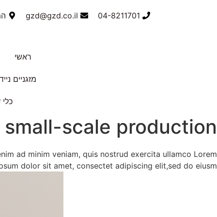
04-8211701
gzd@gzd.co.il
המס
ראשי
מזגניים נייד
כלי 
 small-scale production
 enim ad minim veniam, quis nostrud exercita ullamco Lorem
ipsum dolor sit amet, consectet adipiscing elit,sed do eiusm