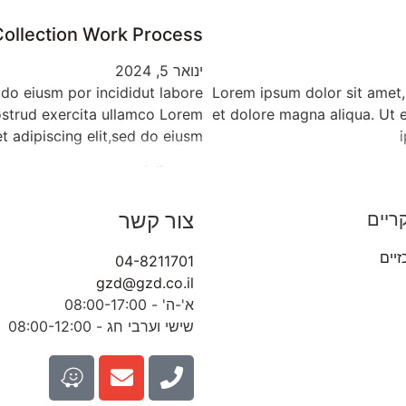
Collection Work Process
ינואר 5, 2024
 do eiusm por incididut labore
Lorem ipsum dolor sit amet, 
ostrud exercita ullamco Lorem
et dolore magna aliqua. Ut 
t adipiscing elit,sed do eiusm
read full story
צור קשר
ריים
זיים
04-8211701
gzd@gzd.co.il
א'-ה' - 08:00-17:00
שישי וערבי חג - 08:00-12:00