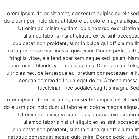
Lorem ip
do eiusm 
Ut
cupid
natoqu
fringi
quam nu
ultricie
Ae
Lorem ip
do eiusm 
Ut
cupid
natoqu