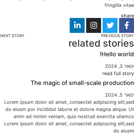
NEXT STOR
Lorem ip
do eiusm
enim
Lorem ip