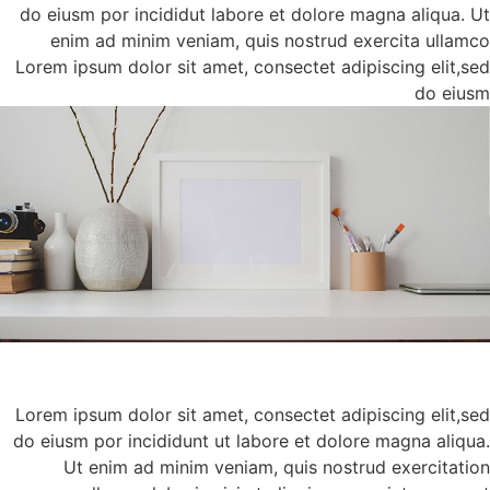
do eiusm
enim
Lorem ip
Lorem ip
do eiusm 
Ut