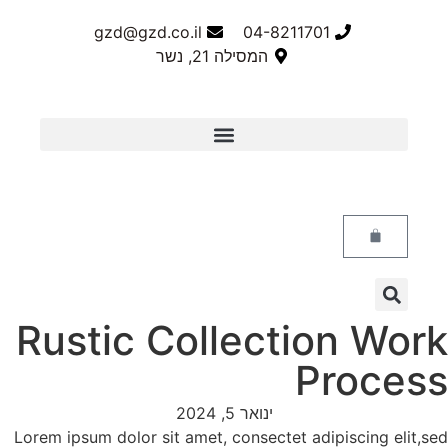
Rus
Lorem ip