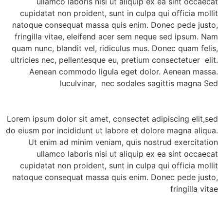
cupid
natoqu
fringi
quam nu
ultricie
Ae
Lorem ip
do eiusm 
Ut
cupid
natoqu