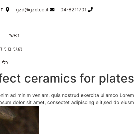
04-8211701
gzd@gzd.co.il
המס
ראשי
מזגניים נייד
כלי 
fect ceramics for plates
 enim ad minim veniam, quis nostrud exercita ullamco Lorem
ipsum dolor sit amet, consectet adipiscing elit,sed do eiusm