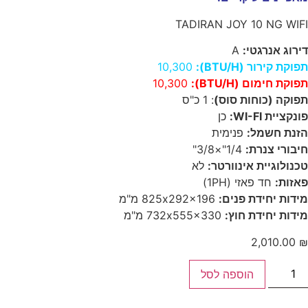
TADIRAN JOY 10 NG WIFI
דירוג אנרגטי:
A
תפוקת קירור (BTU/H):
10,300
תפוקת חימום (BTU/H):
10,300
תפוקה (כוחות סוס)
: 1 כ"ס
פונקציית WI-FI:
כן
הזנת חשמל:
פנימית
חיבורי צנרת:
1/4"×3/8"
טכנולוגיית אינוורטר:
לא
פאזות:
חד פאזי (1PH)
מידות יחידת פנים:
825x292x196 מ"מ
מידות יחידת חוץ:
732x555x330 מ"מ
2,010.00
₪
הוספה לסל