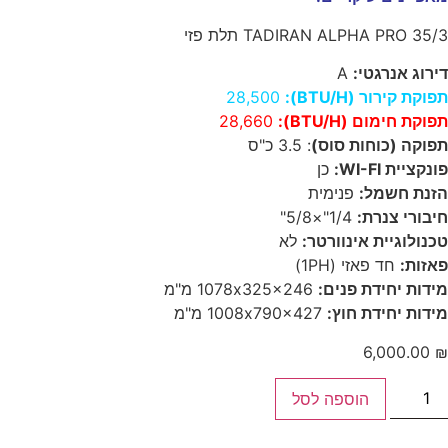
TADIRAN ALPHA PRO 35/3 תלת פזי
דירוג אנרגטי:
A
תפוקת קירור (BTU/H):
28,500
תפוקת חימום (BTU/H):
28,660
תפוקה (כוחות סוס)
: 3.5 כ"ס
פונקציית WI-FI:
כן
הזנת חשמל:
פנימית
חיבורי צנרת:
1/4"×5/8"
טכנולוגיית אינוורטר:
לא
פאזות:
חד פאזי (1PH)
מידות יחידת פנים:
1078x325x246 מ"מ
מידות יחידת חוץ:
1008x790x427 מ"מ
6,000.00
₪
הוספה לסל